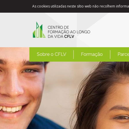
As cookies utilizadas neste sítio web não recolhem informaç
Sobre o CFLV
Formação
Parce